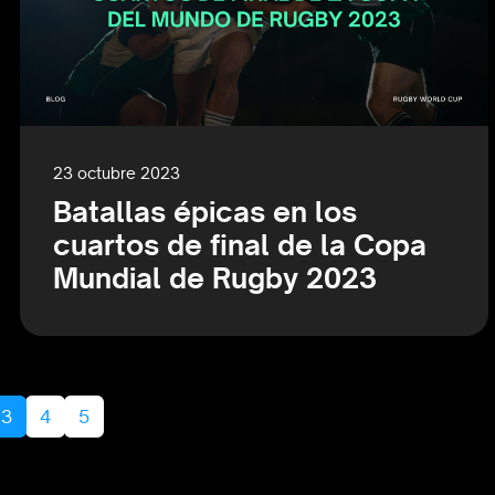
23 octubre 2023
Batallas épicas en los
cuartos de final de la Copa
Mundial de Rugby 2023
e
Current Page
Page
Page
3
4
5