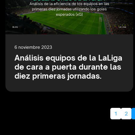
6 noviembre 2023
Análisis equipos de la LaLiga
de cara a puerta durante las
diez primeras jornadas.
Page navigation
Page
Pag
1
2